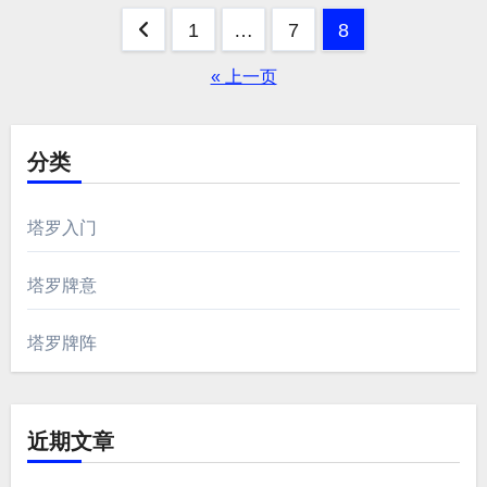
文
1
…
7
8
章
« 上一页
分
页
分类
塔罗入门
塔罗牌意
塔罗牌阵
近期文章