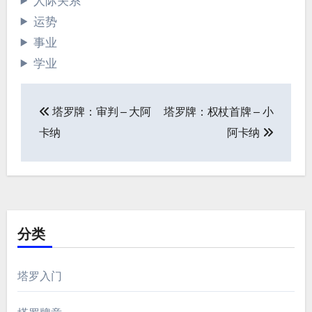
人际关系
运势
事业
学业
文
塔罗牌：审判 – 大阿
塔罗牌：权杖首牌 – 小
章
卡纳
阿卡纳
导
航
分类
塔罗入门