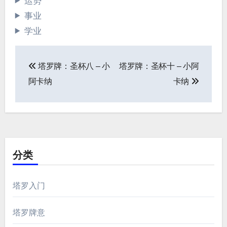
运势
事业
学业
文
塔罗牌：圣杯八 – 小
塔罗牌：圣杯十 – 小阿
章
阿卡纳
卡纳
导
航
分类
塔罗入门
塔罗牌意