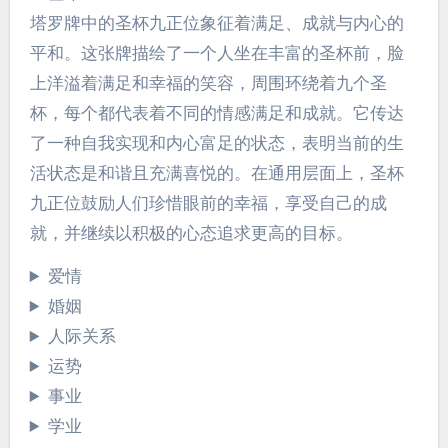
塔罗牌中的圣杯九正位象征着满足、成就与内心的
平和。这张牌描绘了一个人坐在丰富的圣杯前，脸
上洋溢着满足和幸福的笑容，周围环绕着九个圣
杯，每个都代表着不同的情感满足和成就。它传达
了一种自我实现和内心富足的状态，表明当前的生
活状态是和谐且充满喜悦的。在通用层面上，圣杯
九正位鼓励人们珍惜眼前的幸福，享受自己的成
就，并继续以积极的心态追求更高的目标。
爱情
婚姻
人际关系
运势
事业
学业