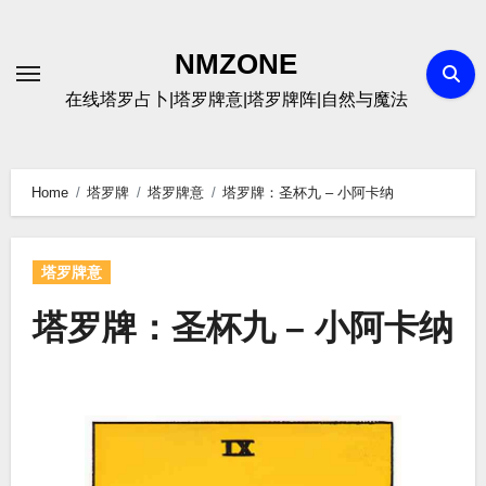
Skip
to
NMZONE
content
在线塔罗占卜|塔罗牌意|塔罗牌阵|自然与魔法
Home
塔罗牌
塔罗牌意
塔罗牌：圣杯九 – 小阿卡纳
塔罗牌意
塔罗牌：圣杯九 – 小阿卡纳