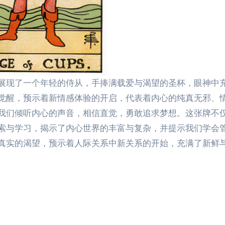
觉醒，预示着新情感体验的开启，代表着内心的纯真无邪、
我们倾听内心的声音，相信直觉，勇敢追求梦想。这张牌不
索与学习，揭示了内心世界的丰富与复杂，并提示我们学会
真实的渴望，预示着人际关系中新关系的开始，充满了新鲜