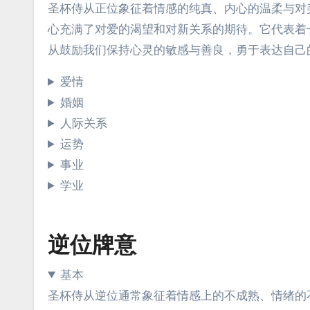
圣杯侍从正位象征着情感的纯真、内心的温柔与对美好事物的追求。这张牌通常表示一个人正处于情感探索的初期，内
心充满了对爱的渴望和对新关系的期待。它代表着
从鼓励我们保持心灵的敏感与善良，勇于表达自己
爱情
婚姻
人际关系
运势
事业
学业
逆位牌意
基本
圣杯侍从逆位通常象征着情感上的不成熟、情绪的不稳定以及内心世界的混乱。这张牌可能表示个体在情感表达上遇到