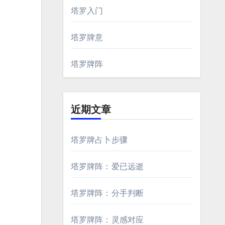
塔罗入门
塔罗牌意
塔罗牌阵
近期文章
塔罗牌占卜步骤
塔罗牌阵：爱已远逝
塔罗牌阵：分手判断
塔罗牌阵：灵感对应