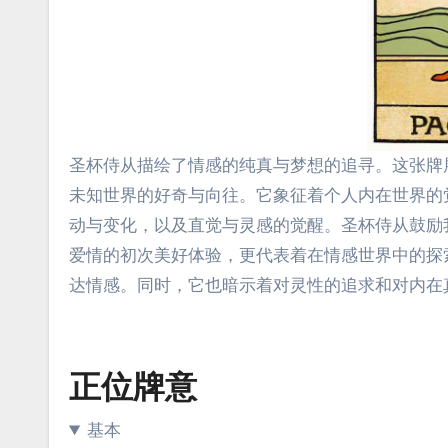
圣杯侍从描绘了情感的纯真与梦想的追寻。这张牌展现了一个年轻的侍从，手捧满载爱与渴望的圣杯，眼神中充满了对
未知世界的好奇与向往。它象征着个人内在世界的
动与变化，以及直觉与灵感的觉醒。圣杯侍从鼓励
爱情的初次美好体验，更代表着在情感世界中的探
达情感。同时，它也暗示着对灵性的追求和对内在
正位牌意
基本