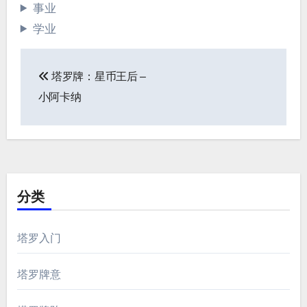
事业
学业
文
塔罗牌：星币王后 –
章
小阿卡纳
导
航
分类
塔罗入门
塔罗牌意